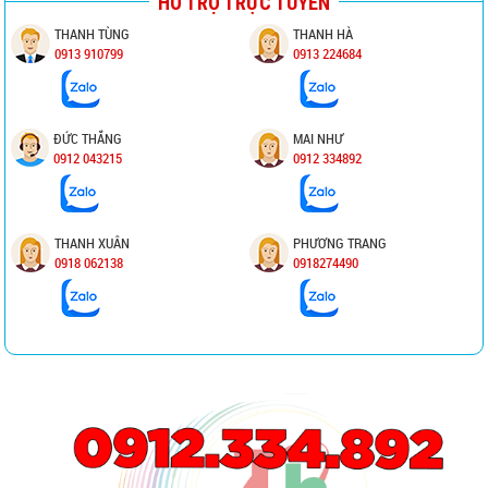
HỖ TRỢ TRỰC TUYẾN
THANH TÙNG
THANH HÀ
0913 910799
0913 224684
ĐỨC THẮNG
MAI NHƯ
0912 043215
0912 334892
THANH XUÂN
PHƯƠNG TRANG
0918 062138
0918274490