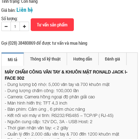
Tình trạng:
Còn hàng
Liên hệ
Giá bán:
Số lượng:
Gọi (028) 38480869 để được tư vấn và mua hàng
Thông số kỹ thuật
Hướng dẫn
Đánh giá
Mô tả
MÁY CHẤM CÔNG VÂN TAY & KHUÔN MẶT RONALD JACK i-
FACE 302
- Dung lượng bộ nhớ: 5,000 vân tay và 700 khuôn mặt
- Dung lượng chấm công: 100,000 lần
- Camera: Camera hồng ngoại độ phân giải cao
- Màn hình hiển thị: TFT 4,3 inch
- Bàn phím: Cảm ứng , 6 phím chức năng
- Kết nối với máy vi tính: RS232/RS485 – TCP/IP ( RJ-45)
- Nguồn cung cấp: 12V DC, 3A - USB Host: 2
- Thời gian nhận vân tay: < 2 giây
- Quản lý đến 2.000 dấu vân tay & 700 đến 1200 khuôn mặt