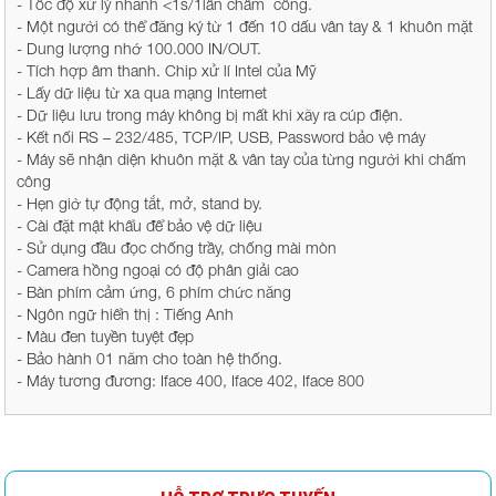
- Tốc độ xử lý nhanh <1s/1lần chấm công.
- Một người có thể đăng ký từ 1 đến 10 dấu vân tay & 1 khuôn mặt
- Dung lượng nhớ 100.000 IN/OUT.
- Tích hợp âm thanh. Chip xử lí Intel của Mỹ
- Lấy dữ liệu từ xa qua mạng Internet
- Dữ liệu lưu trong máy không bị mất khi xãy ra cúp điện.
- Kết nối RS – 232/485, TCP/IP, USB, Password bảo vệ máy
- Máy sẽ nhận diện khuôn mặt & vân tay của từng người khi chấm
công
- Hẹn giờ tự động tắt, mở, stand by.
- Cài đặt mật khẩu để bảo vệ dữ liệu
- Sử dụng đầu đọc chống trầy, chống mài mòn
- Camera hồng ngoại có độ phân giải cao
- Bàn phím cảm ứng, 6 phím chức năng
- Ngôn ngữ hiển thị : Tiếng Anh
- Màu đen tuyền tuyệt đẹp
- Bảo hành 01 năm cho toàn hệ thống.
- Máy tương đương: Iface 400, Iface 402, Iface 800