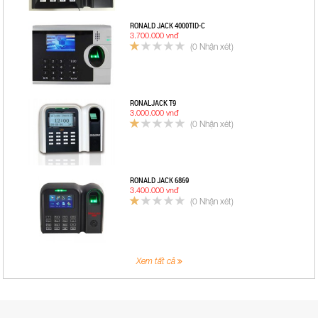
RONALD JACK 4000TID-C
3.700.000 vnđ
(0 Nhận xét)
RONALJACK T9
3.000.000 vnđ
(0 Nhận xét)
RONALD JACK 6869
3.400.000 vnđ
(0 Nhận xét)
Xem tất cả