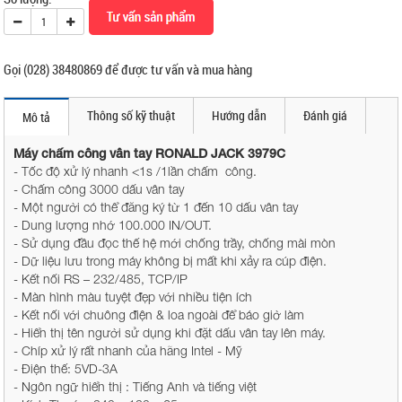
Gọi (028) 38480869 để được tư vấn và mua hàng
Thông số kỹ thuật
Hướng dẫn
Đánh giá
Mô tả
Máy chấm công vân tay RONALD JACK 3979C
- Tốc độ xử lý nhanh <1s /1lần chấm công.
- Chấm công 3000 dấu vân tay
- Một người có thể đăng ký từ 1 đến 10 dấu vân tay
- Dung lượng nhớ 100.000 IN/OUT.
- Sử dụng đầu đọc thế hệ mới chống trầy, chống mài mòn
- Dữ liệu lưu trong máy không bị mất khi xảy ra cúp điện.
- Kết nối RS – 232/485, TCP/IP
- Màn hình màu tuyệt đẹp với nhiều tiện ích
- Kết nối với chuông điện & loa ngoài để báo giờ làm
- Hiển thị tên người sử dụng khi đặt dấu vân tay lên máy.
- Chíp xử lý rất nhanh của hãng Intel - Mỹ
- Điện thế: 5VD-3A
- Ngôn ngữ hiển thị : Tiếng Anh và tiếng việt