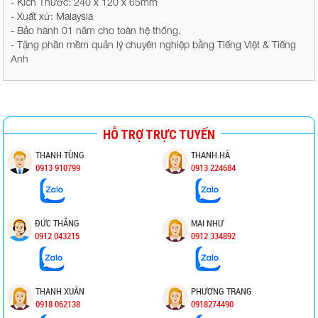
- Kích Thước: 240 x 120 x 65mm
- Xuất xứ: Malaysia
- Bảo hành 01 năm cho toàn hệ thống.
- Tặng phần mềm quản lý chuyên nghiệp bằng Tiếng Việt & Tiếng
Anh
HỖ TRỢ TRỰC TUYẾN
THANH TÙNG
THANH HÀ
0913 910799
0913 224684
ĐỨC THẮNG
MAI NHƯ
0912 043215
0912 334892
THANH XUÂN
PHƯƠNG TRANG
0918 062138
0918274490