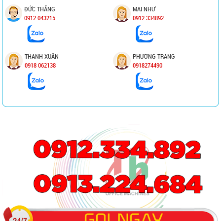
ĐỨC THẮNG
MAI NHƯ
0912 043215
0912 334892
THANH XUÂN
PHƯƠNG TRANG
0918 062138
0918274490