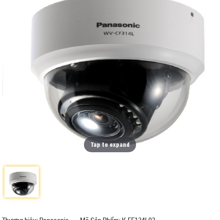
Tap to expand
Thương hiệu: Panasonic
Mã Sản Phẩm: K-EF134L03