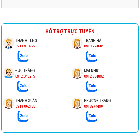
HỖ TRỢ TRỰC TUYẾN
THANH TÙNG
THANH HÀ
0913 910799
0913 224684
ĐỨC THẮNG
MAI NHƯ
0912 043215
0912 334892
THANH XUÂN
PHƯƠNG TRANG
0918 062138
0918274490