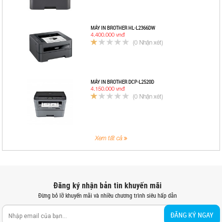
MÁY IN BROTHER HL-L2366DW
4.400.000 vnđ
(0 Nhận xét)
MÁY IN BROTHER DCP-L2520D
4.150.000 vnđ
(0 Nhận xét)
Xem tất cả
Đăng ký nhận bản tin khuyến mãi
Đừng bỏ lỡ khuyến mãi và nhiều chương trình siêu hấp dẫn
ĐĂNG KÝ NGAY