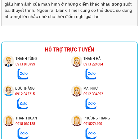
giấu hình ảnh của màn hình ở những điểm khác nhau trong suốt
bài thuyết trình. Ngoài ra, Blank Timer cũng có thể được sử dụng
như một lời nhắc nhở cho thời điểm nghỉ giải lao.
HỖ TRỢ TRỰC TUYẾN
THANH TÙNG
THANH HÀ
0913 910799
0913 224684
ĐỨC THẮNG
MAI NHƯ
0912 043215
0912 334892
THANH XUÂN
PHƯƠNG TRANG
0918 062138
0918274490