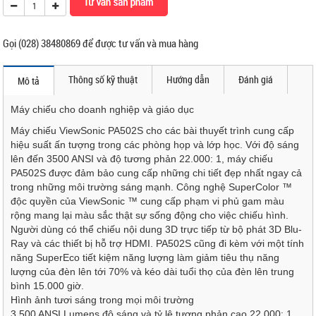
Gọi (028) 38480869 để được tư vấn và mua hàng
Thông số kỹ thuật
Hướng dẫn
Đánh giá
Mô tả
Máy chiếu cho doanh nghiệp và giáo dục
Máy chiếu ViewSonic PA502S cho các bài thuyết trình cung cấp
hiệu suất ấn tượng trong các phòng họp và lớp học. Với độ sáng
lên đến 3500 ANSI và độ tương phản 22.000: 1, máy chiếu
PA502S được đảm bảo cung cấp những chi tiết đẹp nhất ngay cả
trong những môi trường sáng mạnh. Công nghệ SuperColor ™
độc quyền của ViewSonic ™ cung cấp phạm vi phủ gam màu
rộng mang lại màu sắc thật sự sống động cho việc chiếu hình.
Người dùng có thể chiếu nội dung 3D trực tiếp từ bộ phát 3D Blu-
Ray và các thiết bị hỗ trợ HDMI. PA502S cũng đi kèm với một tính
năng SuperEco tiết kiệm năng lượng làm giảm tiêu thụ năng
lượng của đèn lên tới 70% và kéo dài tuổi thọ của đèn lên trung
bình 15.000 giờ.
Hình ảnh tươi sáng trong mọi môi trường
3.500 ANSI Lumens độ sáng và tỷ lệ tương phản cao 22.000: 1