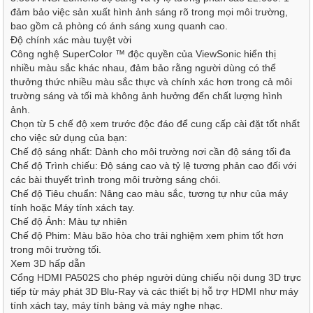
đảm bảo việc sản xuất hình ảnh sáng rõ trong mọi môi trường,
bao gồm cả phòng có ánh sáng xung quanh cao.
Độ chính xác màu tuyệt vời
Công nghệ SuperColor ™ độc quyền của ViewSonic hiển thị
nhiều màu sắc khác nhau, đảm bảo rằng người dùng có thể
thưởng thức nhiều màu sắc thực và chính xác hơn trong cả môi
trường sáng và tối mà không ảnh hưởng đến chất lượng hình
ảnh.
Chọn từ 5 chế độ xem trước độc đáo để cung cấp cài đặt tốt nhất
cho việc sử dụng của bạn:
Chế độ sáng nhất: Dành cho môi trường nơi cần độ sáng tối đa
Chế độ Trình chiếu: Độ sáng cao và tỷ lệ tương phản cao đối với
các bài thuyết trình trong môi trường sáng chói.
Chế độ Tiêu chuẩn: Nâng cao màu sắc, tương tự như của máy
tính hoặc Máy tính xách tay.
Chế độ Ảnh: Màu tự nhiên
Chế độ Phim: Màu bão hòa cho trải nghiệm xem phim tốt hơn
trong môi trường tối.
Xem 3D hấp dẫn
Cổng HDMI PA502S cho phép người dùng chiếu nội dung 3D trực
tiếp từ máy phát 3D Blu-Ray và các thiết bị hỗ trợ HDMI như máy
tính xách tay, máy tính bảng và máy nghe nhạc.