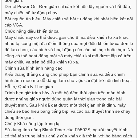
đơn giản:
Direct Power On: Đơn giản chỉ cần kết nối dây nguồn và bắt đầu;
máy chiếu sẽ tự động chạy.
Bật nguồn tín hiệu: Máy chiếu sẽ bật tự động khi phát hiện kết nối
cáp VGA.
Chức năng điều khiển từ xa
Máy chiếu này có thể được gán cho 8 mã điều khiển từ xa khác
nhau tại cùng một địa điểm thông qua một điều khiển từ xa đơn lẻ
để lựa chọn, cấu hình và hoạt động của các bài học hoặc họp. Nó
cũng có thể hoạt động một số máy chiếu khi mã được lắp cả trên
máy chiếu và trên bộ điều khiển từ xa.
Chỉnh sửa hình ảnh nâng cao
Kiểu thang thẳng đứng cho phép bạn chỉnh sửa và điều chỉnh
hình ảnh méo mó dễ dàng, làm cho việc cài đặt trở nên linh hoạt.
Hỗ trợ Quản lý Thời gian
Trình hẹn giờ trình bày là một bộ đếm thời gian trên màn hình
được nhúng giúp người dùng quản lý thời gian trong các bài
thuyết trình. Sau khi đã đạt được một thời gian nhất định, máy
chiếu sẽ báo hiệu bằng tiếng bíp, và các bài thuyết trình sẽ chạy
đúng thời gian.
Chú ý Khả năng tập trung lại
Sử dụng tính năng Blank Timer của PA502S, người thuyết trình
có thể tập trung lại sự chú ý của khán giả trở lại với họ bằng cách