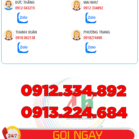
ĐỨC THẮNG
MAI NHƯ
0912 043215
0912 334892
THANH XUÂN
PHƯƠNG TRANG
0918 062138
0918274490