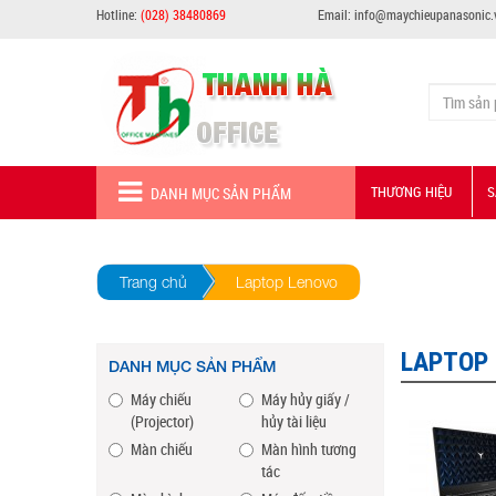
Hotline:
(028) 38480869
Email: info@maychieupanasonic.
THƯƠNG HIỆU
S
DANH MỤC SẢN PHẨM
Trang chủ
Laptop Lenovo
LAPTOP
DANH MỤC SẢN PHẨM
Máy chiếu
Máy hủy giấy /
(Projector)
hủy tài liệu
Màn chiếu
Màn hình tương
tác