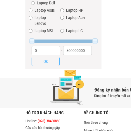
Laptop Dell
Laptop Asus
Laptop HP
Laptop
Laptop Acer
Lenovo
Laptop MSI
Laptop LG
-
Ok
Đăng ký nhận bản 
Đừng bỏ lỡ khuyến mãi và 
HỖ TRỢ KHÁCH HÀNG
VỀ CHÚNG TÔI
Hotline:
(028) 38480869
Giới thiệu chung
Các câu hỏi thường gặp
Mạng lưới phân phối