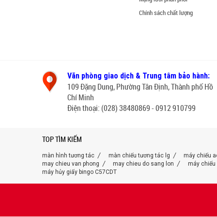
Chính sách chất lượng
Văn phòng giao dịch & Trung tâm bảo hành:
109 Đặng Dung, Phường Tân Định, Thành phố Hồ
Chí Minh
Điện thoại: (028) 38480869 - 0912 910799
TOP TÌM KIẾM
màn hình tương tác
màn chiếu tương tác lg
máy chiếu a
may chieu van phong
may chieu do sang lon
máy chiếu 
máy hủy giấy bingo C57CDT