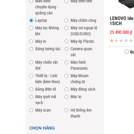
Màn hình
Máy đếm tiền
chuyên dụng -
quảng cáo
LENOVO Ide
Laptop
Máy chấm công
15ICH
Máy lọc không
Máy soi ngoại tệ
25.490.000 ₫
khí
(USD/EURO)
Máy in
Máy ép Plastic
Bảng tương tác
Camera quan
So
sát
Máy chiếu vật
Màn hình
thể
Panasonic
Thiết bị - Linh
Máy khoan
kiện (kèm theo)
chứng từ
Bảng điện tử
Máy đóng sách
Máy quét mã
Mực in
vạch
Máy scan
Hệ thống âm
thanh
CHỌN HÃNG