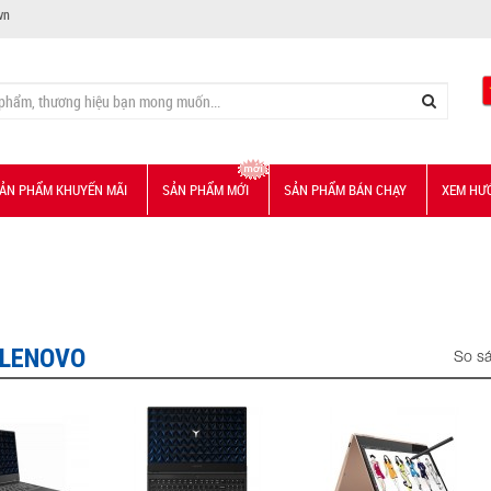
vn
ẢN PHẨM KHUYẾN MÃI
SẢN PHẨM MỚI
SẢN PHẨM BÁN CHẠY
XEM HƯ
 LENOVO
So sá