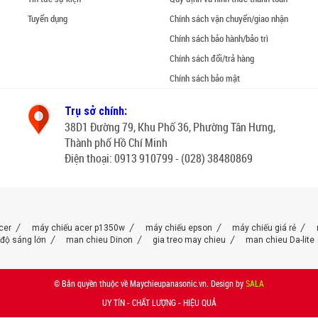
Tuyển dụng
Chính sách vận chuyển/giao nhận
Chính sách bảo hành/bảo trì
Chính sách đổi/trả hàng
Chính sách bảo mật
Trụ sở chính:
38D1 Đường 79, Khu Phố 36, Phường Tân Hưng,
Thành phố Hồ Chí Minh
Điện thoại: 0913 910799 - (028) 38480869
cer
máy chiếu acer p1350w
máy chiếu epson
máy chiếu giá rẻ
độ sáng lớn
man chieu Dinon
gia treo may chieu
man chieu Da-lite
© Bản quyền thuộc về Maychieupanasonic.vn. Design by
SALA
UY TÍN - CHẤT LƯỢNG - HIỆU QUẢ