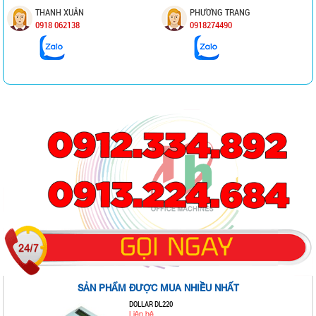
THANH XUÂN
PHƯƠNG TRANG
0918 062138
0918274490
SẢN PHẨM ĐƯỢC MUA NHIỀU NHẤT
DOLLAR DL220
Liên hệ