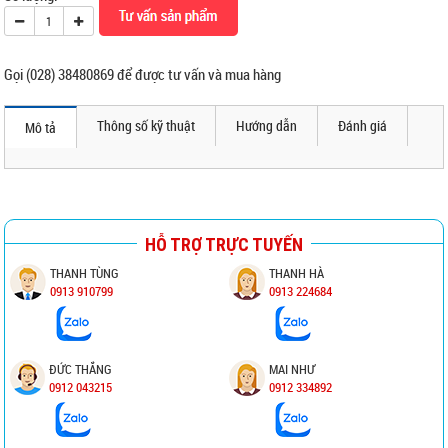
Gọi (028) 38480869 để được tư vấn và mua hàng
Thông số kỹ thuật
Hướng dẫn
Đánh giá
Mô tả
HỖ TRỢ TRỰC TUYẾN
THANH TÙNG
THANH HÀ
0913 910799
0913 224684
ĐỨC THẮNG
MAI NHƯ
0912 043215
0912 334892