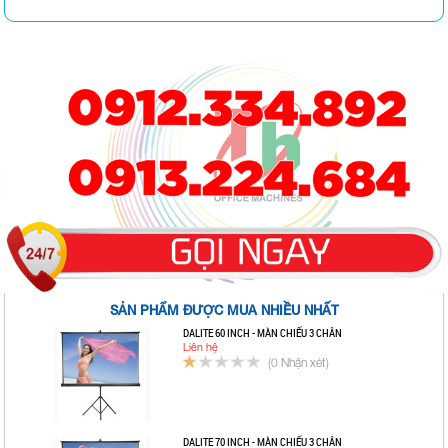
SẢN PHẨM ĐƯỢC MUA NHIỀU NHẤT
DALITE 60 INCH - MÀN CHIẾU 3 CHÂN
Liên hệ
(0 Nhận xét)
DALITE 70 INCH - MÀN CHIẾU 3 CHÂN