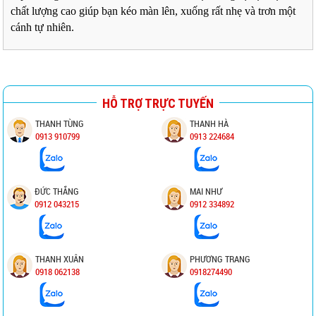
chất lượng cao giúp bạn kéo màn lên, xuống rất nhẹ và trơn một
cánh tự nhiên.
HỖ TRỢ TRỰC TUYẾN
THANH TÙNG
THANH HÀ
0913 910799
0913 224684
ĐỨC THẮNG
MAI NHƯ
0912 043215
0912 334892
THANH XUÂN
PHƯƠNG TRANG
0918 062138
0918274490